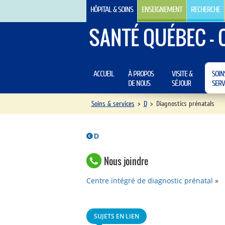
HÔPITAL & SOINS
ENSEIGNEMENT
RECHERCHE
SANTÉ QUÉBEC - 
ACCUEIL
À PROPOS
VISITE &
SOIN
DE NOUS
SÉJOUR
SERV
Soins & services
>
D
>
Diagnostics prénatals
D
Nous joindre
Centre intégré de diagnostic prénatal
SUJETS EN LIEN