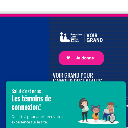
VOIR GRAND POUR
L’AMOUR DES ENFANTS
Avec le soutien de donateurs comme
vous au cœur de la campagne majeure
Voir Grand, nous conduisons les équip
soignantes vers les opportunités de la
science et des nouvelles technologies
pour que chaque enfant, où qu’il soit a