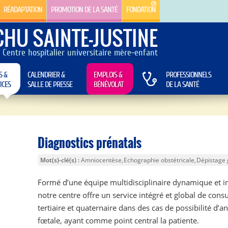
RÉADAPTATION
PROMOTION DE LA SANTÉ
FONDATION
CHU SAINTE-JUSTINE
Centre hospitalier universitaire mère-enfant
S &
CALENDRIER &
EMPLOIS &
PROFESSIONNELS
ICES
SALLE DE PRESSE
BÉNÉVOLAT
DE LA SANTÉ
Diagnostics prénatals
Mot(s)-clé(s)
Amniocentèse
Echographie obstétricale
Dépistage 
Formé d’une équipe multidisciplinaire dynamique et i
notre centre offre un service intégré et global de consu
tertiaire et quaternaire dans des cas de possibilité d’
fœtale, ayant comme point central la patiente.