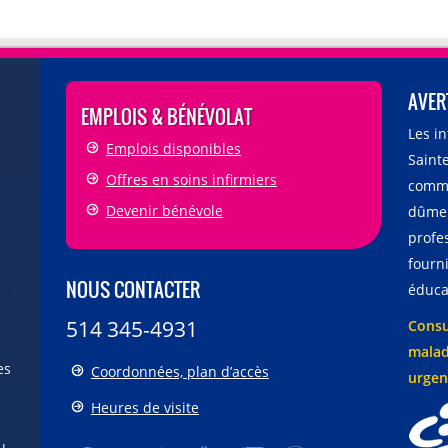
AVER
EMPLOIS & BÉNÉVOLAT
Les i
Emplois disponibles
Sainte
Offres en soins infirmiers
comme
Devenir bénévole
dûmen
profe
fourni
NOUS CONTACTER
éducat
514 345-4931
Consu
malad
es
Coordonnées, plan d’accès
urgen
Heures de visite
u