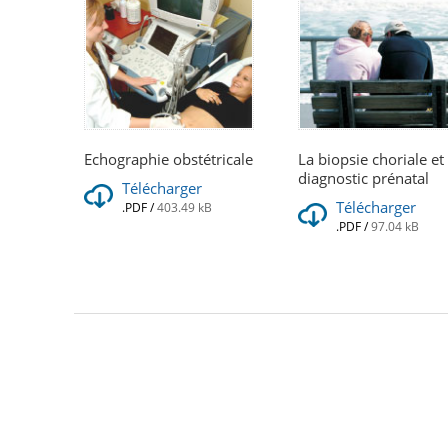
Echographie obstétricale
La biopsie choriale et 
diagnostic prénatal
Télécharger
Télécharger
.PDF
/
403.49 kB
.PDF
/
97.04 kB