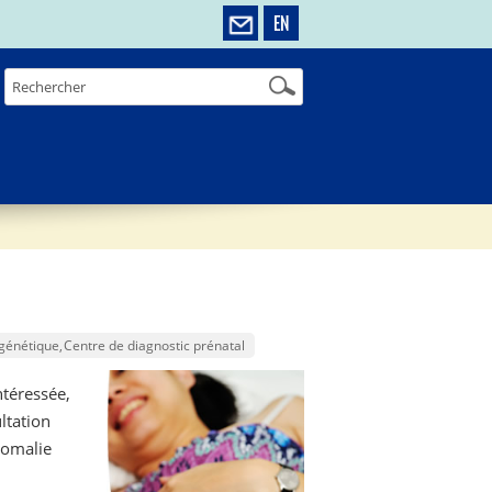
EN
génétique
Centre de diagnostic prénatal
ntéressée,
ltation
anomalie