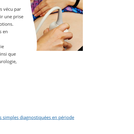
ss vécu par
ir une prise
otions.
s en
ie
insi que
urologie,
es simples diagnostiquées en période