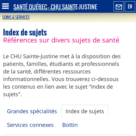
SANTÉ QUÉBEC - CHU SAINTE-JUSTINE
EN
Centre hospitalier universitaire mère-enfant
SOINS & SERVICES
Index de sujets
Références sur divers sujets de santé
Le CHU Sainte-Justine met à la disposition des
patients, familles, étudiants et professionnels
de la santé, différentes ressources
informationnelles. Vous trouverez ci-dessous
les contenus en lien avec le sujet "Index de
sujets".
Grandes spécialités
Index de sujets
Services connexes
Bottin