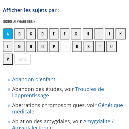
Afficher les sujets par :
ORDRE ALPHABÉTIQUE
A
B
C
D
E
F
G
H
I
J
K
L
M
N
O
P
Q
R
S
T
U
V
WXYZ
Abandon d'enfant
Abandon des études, voir
Troubles de
l'apprentissage
Aberrations chromosomiques, voir
Génétique
médicale
Ablation des amygdales, voir
Amygdalite /
Amygdalectomie