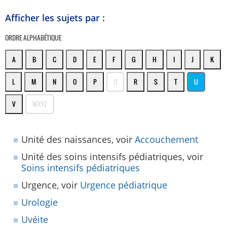
Afficher les sujets par :
ORDRE ALPHABÉTIQUE
A
B
C
D
E
F
G
H
I
J
K
L
M
N
O
P
Q
R
S
T
U
V
WXYZ
Unité des naissances, voir
Accouchement
Unité des soins intensifs pédiatriques, voir
Soins intensifs pédiatriques
Urgence, voir
Urgence pédiatrique
Urologie
Uvéite