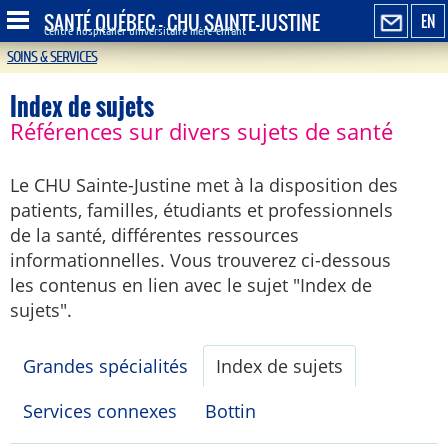
SANTÉ QUÉBEC - CHU SAINTE-JUSTINE
EN
Centre hospitalier universitaire mère-enfant
SOINS & SERVICES
Index de sujets
Références sur divers sujets de santé
Le CHU Sainte-Justine met à la disposition des
patients, familles, étudiants et professionnels
de la santé, différentes ressources
informationnelles. Vous trouverez ci-dessous
les contenus en lien avec le sujet "Index de
sujets".
Grandes spécialités
Index de sujets
Services connexes
Bottin