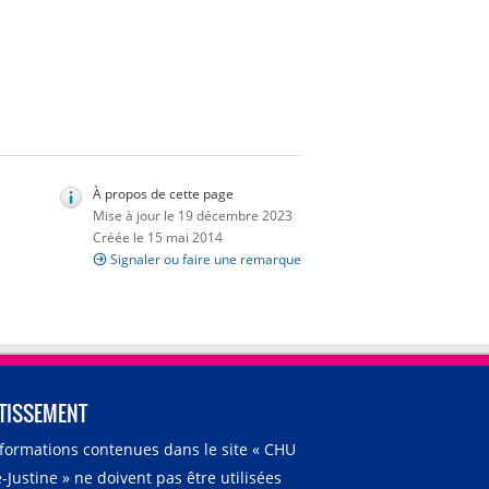
À propos de cette page
Mise à jour le 19 décembre 2023
Créée le 15 mai 2014
Signaler ou faire une remarque
TISSEMENT
nformations contenues dans le site « CHU
-Justine » ne doivent pas être utilisées