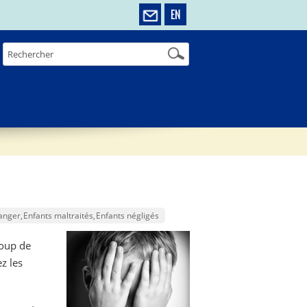
EN
anger
Enfants maltraités
Enfants négligés
coup de
z les