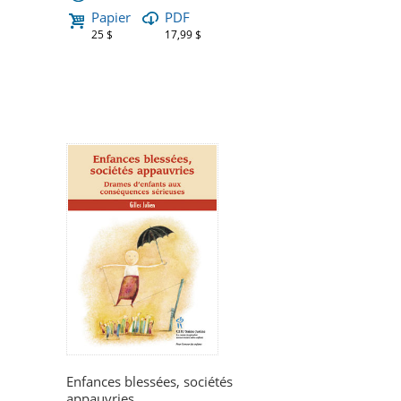
Papier
PDF
25 $
17,99 $
Enfances blessées, sociétés
appauvries