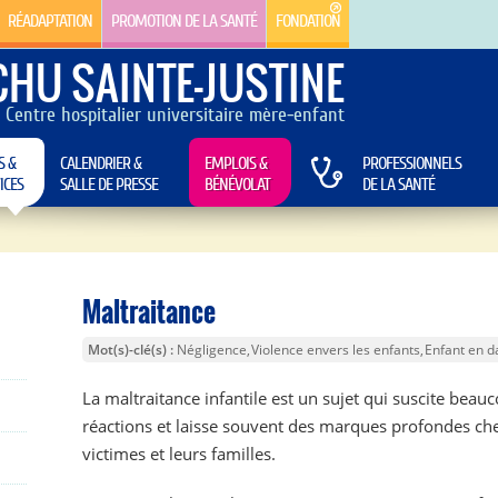
RÉADAPTATION
PROMOTION DE LA SANTÉ
FONDATION
CHU SAINTE-JUSTINE
Centre hospitalier universitaire mère-enfant
S &
CALENDRIER &
EMPLOIS &
PROFESSIONNELS
ICES
SALLE DE PRESSE
BÉNÉVOLAT
DE LA SANTÉ
Maltraitance
Mot(s)-clé(s)
Négligence
Violence envers les enfants
Enfant en d
La maltraitance infantile est un sujet qui suscite beau
réactions et laisse souvent des marques profondes che
victimes et leurs familles.