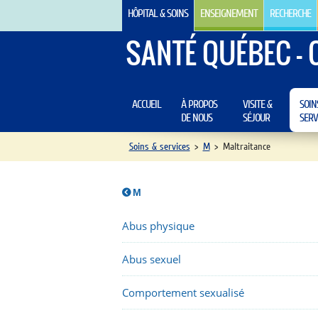
HÔPITAL & SOINS
ENSEIGNEMENT
RECHERCHE
SANTÉ QUÉBEC - 
ACCUEIL
À PROPOS
VISITE &
SOIN
DE NOUS
SÉJOUR
SERV
Soins & services
>
M
>
Maltraitance
M
Abus physique
Abus sexuel
Comportement sexualisé