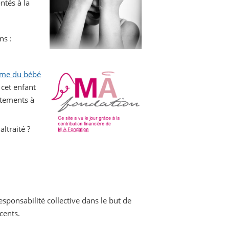
ntés à la
ns :
me du bébé
 cet enfant
itements à
ltraité ?
onsabilité collective dans le but de
cents.