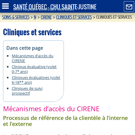
SANTÉ QUÉBEC - CHU SAINTE-JUSTINE
Centre hospitalier universitaire mère-enfant
SOINS & SERVICES
>
N
>
CIRENE
>
CLINIQUES ET SERVICES
>
CLINIQUES ET SERVICES
Cliniques et services
Dans cette page
Mécanismes d’accès du
CIRENE
Clinique évaluative (volet
0-7* ans)
Cliniques évaluatives (volet
6-18** ans)
Cliniques de suivi
prospectif
Mécanismes d’accès du CIRENE
Processus de référence de la clientèle à l’interne
et l’externe