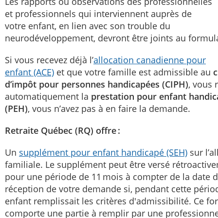
Les rapports ou observations des professionnelles
et professionnels qui interviennent auprès de
votre enfant, en lien avec son trouble du
neurodéveloppement, devront être joints au formul
Si vous recevez déjà l’
allocation canadienne pour
enfant (ACE)
et que votre famille est admissible au
c
d’impôt pour personnes handicapées (CIPH)
, vous 
automatiquement la
prestation pour enfant handi
(PEH)
, vous n’avez pas à en faire la demande.
Retraite Québec (RQ) offre :
Un
supplément pour enfant handicapé (SEH)
sur l’a
familiale. Le supplément peut être versé rétroactiv
pour une période de 11 mois à compter de la date 
réception de votre demande si, pendant cette périod
enfant remplissait les critères d'admissibilité. Ce f
comporte une partie à remplir par une professionne