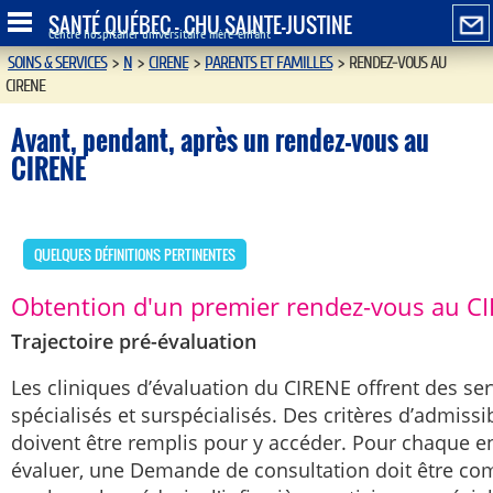
SANTÉ QUÉBEC - CHU SAINTE-JUSTINE
Centre hospitalier universitaire mère-enfant
SOINS & SERVICES
>
N
>
CIRENE
>
PARENTS ET FAMILLES
>
RENDEZ-VOUS AU
CIRENE
Avant, pendant, après un rendez-vous au
CIRENE
QUELQUES DÉFINITIONS PERTINENTES
Obtention d'un premier rendez-vous au C
Trajectoire pré-évaluation
Les cliniques d’évaluation du CIRENE offrent des ser
spécialisés et surspécialisés. Des critères d’admissib
doivent être remplis pour y accéder. Pour chaque e
évaluer, une Demande de consultation doit être co