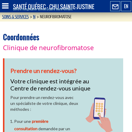
SANTÉ QUÉBEC - CHU SAINTE-JUSTINE
EN
Centre hospitalier universitaire mère-enfant
SOINS & SERVICES
>
N
>
NEUROFIBROMATOSE
Coordonnées
Clinique de neurofibromatose
Prendre un rendez-vous?
Votre clinique est intégrée au
Centre de rendez-vous unique
Pour prendre un rendez-vous avec
un spécialiste de votre clinique, deux
méthodes :
Pour une
première
consultation
demandée par un