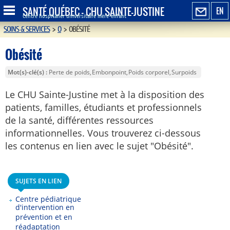
SANTÉ QUÉBEC - CHU SAINTE-JUSTINE
EN
Centre hospitalier universitaire mère-enfant
SOINS & SERVICES
>
O
>
OBÉSITÉ
Obésité
Mot(s)-clé(s)
Perte de poids
Embonpoint
Poids corporel
Surpoids
Le CHU Sainte-Justine met à la disposition des
patients, familles, étudiants et professionnels
de la santé, différentes ressources
informationnelles. Vous trouverez ci-dessous
les contenus en lien avec le sujet "Obésité".
SUJETS EN LIEN
Centre pédiatrique
d'intervention en
prévention et en
réadaptation