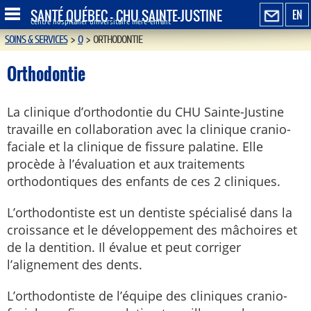
SANTÉ QUÉBEC - CHU SAINTE-JUSTINE
EN
Centre hospitalier universitaire mère-enfant
SOINS & SERVICES
>
O
>
ORTHODONTIE
Orthodontie
La clinique d’orthodontie du CHU Sainte-Justine
travaille en collaboration avec la clinique cranio-
faciale et la clinique de fissure palatine. Elle
procède à l’évaluation et aux traitements
orthodontiques des enfants de ces 2 cliniques.
L’orthodontiste est un dentiste spécialisé dans la
croissance et le développement des mâchoires et
de la dentition. Il évalue et peut corriger
l’alignement des dents.
L’orthodontiste de l’équipe des cliniques cranio-