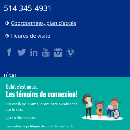
514 345-4931
Coordonnées, plan d’accès
Heures de visite
LÉGAL
© 2006-
2026
CHU Sainte-Justine.
Tous droits réservés.
Avis légaux
Confidentialité
Sécurité
Crédits
Accès aux documents des organismes publics