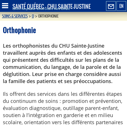
SANTÉ QUÉBEC - CHU SAINTE-JUSTINE
EN
Centre hospitalier universitaire mère-enfant
SOINS & SERVICES
>
O
>
ORTHOPHONIE
Orthophonie
Les orthophonistes du CHU Sainte-Justine
travaillent auprès des enfants et des adolescents
qui présentent des difficultés sur les plans de la
communication, du langage, de la parole et de la
déglutition. Leur prise en charge considère aussi
la famille des patients et ses préoccupations.
Ils offrent des services dans les différentes étapes
du continuum de soins : promotion et prévention,
évaluation diagnostique, outillage parent-enfant,
soutien à l’intégration en garderie et en milieu
scolaire, orientation vers les différents partenaires