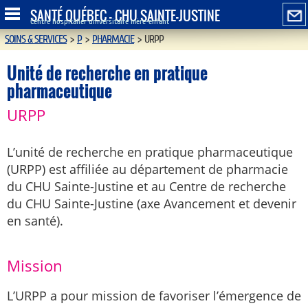
SANTÉ QUÉBEC - CHU SAINTE-JUSTINE
Centre hospitalier universitaire mère-enfant
SOINS & SERVICES
>
P
>
PHARMACIE
>
URPP
Unité de recherche en pratique
pharmaceutique
URPP
L’unité de recherche en pratique pharmaceutique
(URPP) est affiliée au département de pharmacie
du CHU Sainte-Justine et au Centre de recherche
du CHU Sainte-Justine (axe Avancement et devenir
en santé).
Mission
L’URPP a pour mission de favoriser l’émergence de