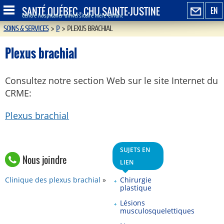
SANTÉ QUÉBEC - CHU SAINTE-JUSTINE
EN
Centre hospitalier universitaire mère-enfant
SOINS & SERVICES
>
P
>
PLEXUS BRACHIAL
Plexus brachial
Consultez notre section Web sur le site Internet du
CRME:
Plexus brachial
SUJETS EN
Nous joindre
LIEN
Clinique des plexus brachial
Chirurgie
plastique
Lésions
musculosquelettiques