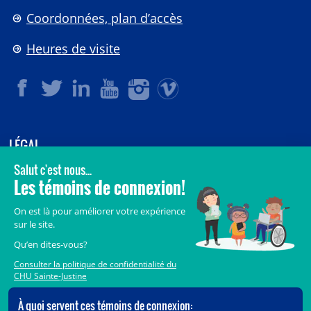
Coordonnées, plan d’accès
Heures de visite
LÉGAL
© 2006-
2026
CHU Sainte-Justine.
Tous droits réservés.
Avis légaux
Confidentialité
Sécurité
Crédits
Accès aux documents des organismes publics