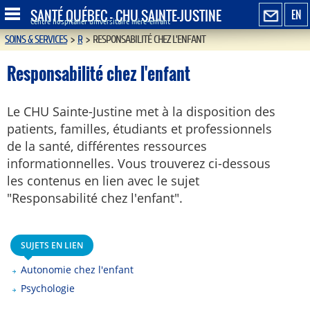
SANTÉ QUÉBEC - CHU SAINTE-JUSTINE
EN
Centre hospitalier universitaire mère-enfant
SOINS & SERVICES
>
R
>
RESPONSABILITÉ CHEZ L'ENFANT
Responsabilité chez l'enfant
Le CHU Sainte-Justine met à la disposition des
patients, familles, étudiants et professionnels
de la santé, différentes ressources
informationnelles. Vous trouverez ci-dessous
les contenus en lien avec le sujet
"Responsabilité chez l'enfant".
SUJETS EN LIEN
Autonomie chez l'enfant
Psychologie