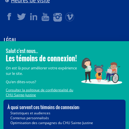
Heures de visite
LÉGAL
© 2006-
2026
CHU Sainte-Justine.
Tous droits réservés.
Avis légaux
Confidentialité
Sécurité
Crédits
Accès aux documents des organismes publics