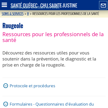
SANTÉ QUÉBEC - CHU SAINTE-JUSTINE
Centre hospitalier universitaire mère-enfant
SOINS & SERVICES
>
R
>
RESSOURCES POUR LES PROFESSIONNELS DE LA SANTÉ
Rougeole
Ressources pour les professionnels de la
santé
Découvrez des ressources utiles pour vous
soutenir dans la prévention, le diagnostic et la
prise en charge de la rougeole.
Protocole et procédures
Formulaires - Questionnaires d'évaluation du