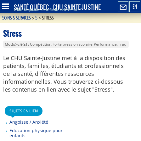
SANTÉ QUÉBEC - CHU SAINTE-JUSTINE
EN
Centre hospitalier universitaire mère-enfant
SOINS & SERVICES
>
S
>
STRESS
Stress
Mot(s)-clé(s)
Compétition
Forte pression scolaire
Performance
Trac
Le CHU Sainte-Justine met à la disposition des
patients, familles, étudiants et professionnels
de la santé, différentes ressources
informationnelles. Vous trouverez ci-dessous
les contenus en lien avec le sujet "Stress".
SUJETS EN LIEN
Angoisse / Anxiété
Education physique pour
enfants