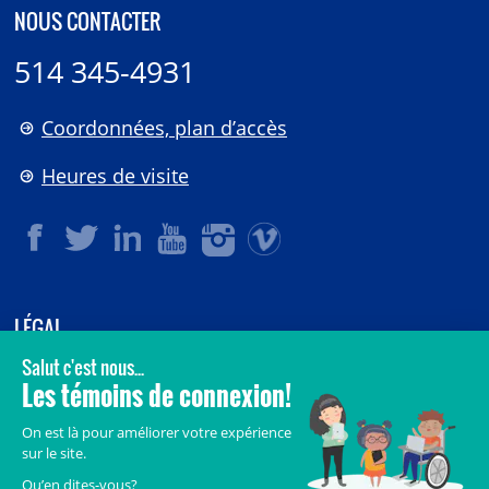
NOUS CONTACTER
514 345-4931
Coordonnées, plan d’accès
Heures de visite
LÉGAL
© 2006-
2026
CHU Sainte-Justine.
Tous droits réservés.
Avis légaux
Confidentialité
Sécurité
Crédits
Accès aux documents des organismes publics