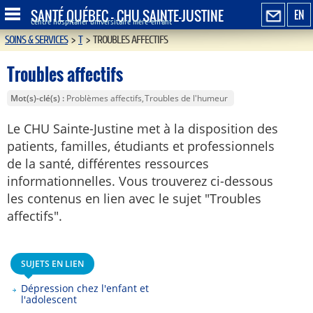
SANTÉ QUÉBEC - CHU SAINTE-JUSTINE
EN
Centre hospitalier universitaire mère-enfant
SOINS & SERVICES
>
T
>
TROUBLES AFFECTIFS
Troubles affectifs
Mot(s)-clé(s)
Problèmes affectifs
Troubles de l'humeur
Le CHU Sainte-Justine met à la disposition des
patients, familles, étudiants et professionnels
de la santé, différentes ressources
informationnelles. Vous trouverez ci-dessous
les contenus en lien avec le sujet "Troubles
affectifs".
SUJETS EN LIEN
Dépression chez l'enfant et
l'adolescent