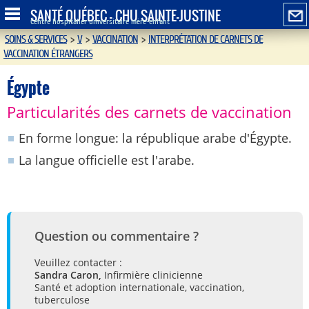
SANTÉ QUÉBEC - CHU SAINTE-JUSTINE
Centre hospitalier universitaire mère-enfant
SOINS & SERVICES
>
V
>
VACCINATION
>
INTERPRÉTATION DE CARNETS DE
VACCINATION ÉTRANGERS
Égypte
Particularités des carnets de vaccination
En forme longue: la république arabe d'Égypte.
La langue officielle est l'arabe.
Question ou commentaire ?
Veuillez contacter :
Sandra Caron,
Infirmière clinicienne
Santé et adoption internationale, vaccination,
tuberculose