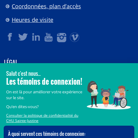
Coordonnées, plan d’accès
Heures de visite
LÉGAL
© 2006-
2026
CHU Sainte-Justine.
Tous droits réservés.
Avis légaux
Confidentialité
Sécurité
Crédits
Accès aux documents des organismes publics