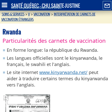
SANTÉ QUÉBEC - CHU SAINTE-JUSTINE
Centre hospitalier universitaire mère-enfant
SOINS & SERVICES
>
V
>
VACCINATION
>
INTERPRÉTATION DE CARNETS DE
VACCINATION ÉTRANGERS
Rwanda
Particularités des carnets de vaccination
En forme longue: la république du Rwanda.
Les langues officielles sont le kinyarwanda, le
français, le swahili et l'anglais.
Le site internet
www.kinyarwanda.net/
peut
aider à traduire certains termes du kinyarwanda
vers l'anglais.