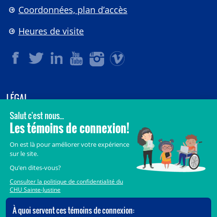
Coordonnées, plan d’accès
Heures de visite
LÉGAL
© 2006-
2026
CHU Sainte-Justine.
Tous droits réservés.
Avis légaux
Confidentialité
Sécurité
Crédits
Accès aux documents des organismes publics