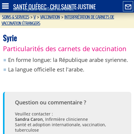
SANTÉ QUÉBEC - CHU SAINTE-JUSTINE
Centre hospitalier universitaire mère-enfant
SOINS & SERVICES
>
V
>
VACCINATION
>
INTERPRÉTATION DE CARNETS DE
VACCINATION ÉTRANGERS
Syrie
Particularités des carnets de vaccination
En forme longue: la République arabe syrienne.
La langue officielle est l'arabe.
Question ou commentaire ?
Veuillez contacter :
Sandra Caron,
Infirmière clinicienne
Santé et adoption internationale, vaccination,
tuberculose