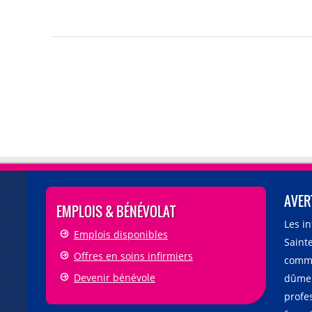
AVER
EMPLOIS & BÉNÉVOLAT
Les i
Emplois disponibles
Sainte
Offres en soins infirmiers
comme
Devenir bénévole
dûmen
profe