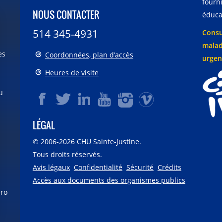
fourni
NOUS CONTACTER
éducat
514 345-4931
Consu
malad
es
Coordonnées, plan d’accès
urgen
Heures de visite
u
LÉGAL
© 2006-
2026
CHU Sainte-Justine.
Tous droits réservés.
Avis légaux
Confidentialité
Sécurité
Crédits
Accès aux documents des organismes publics
éro