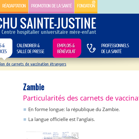
RÉADAPTATION
PROMOTION DE LA SANTÉ
FONDATION
CHU SAINTE-JUSTINE
Centre hospitalier universitaire mère-enfant
S &
CALENDRIER &
EMPLOIS &
PROFESSIONNELS
ICES
SALLE DE PRESSE
BÉNÉVOLAT
DE LA SANTÉ
ion de carnets de vaccination étrangers
Zambie
Particularités des carnets de vaccina
En forme longue: la république du Zambie.
La langue officielle est l'anglais.