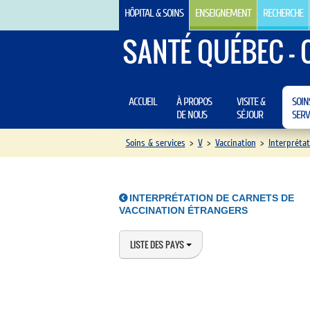
HÔPITAL & SOINS
ENSEIGNEMENT
RECHERCHE
SANTÉ QUÉBEC - 
ACCUEIL
À PROPOS
VISITE &
SOIN
DE NOUS
SÉJOUR
SERV
Soins & services
>
V
>
Vaccination
>
Interprétat
INTERPRÉTATION DE CARNETS DE
VACCINATION ÉTRANGERS
LISTE DES PAYS