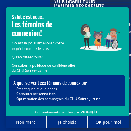
VOIR GRAND POUR
L’AMOUR DES ENFANTS
Avec le soutien de donateurs comme
vous au cœur de la campagne majeure
Voir Grand, nous conduisons les équip
soignantes vers les opportunités de la
science et des nouvelles technologies
pour que chaque enfant, où qu’il soit a
Québec, accède au savoir-faire et au
savoir-être uniques du CHU Sainte-
Justine. Ensemble, unissons nos forces
pour leur avenir.
Merci de voir grand avec nous.
Vous pouvez également faire votre don
par la poste ou par téléphone au num
1-888-235-DONS (3667)
sans frais