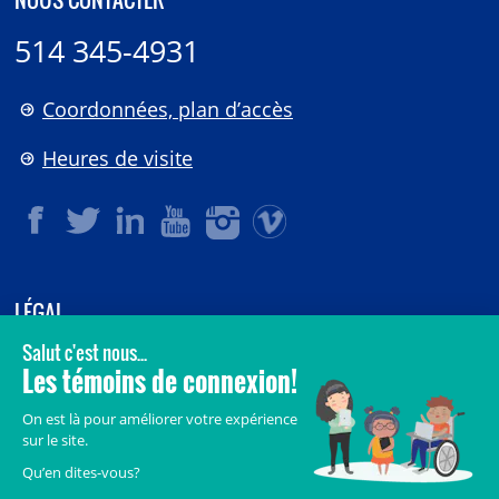
514 345-4931
Coordonnées, plan d’accès
Heures de visite
LÉGAL
© 2006-
2026
CHU Sainte-Justine.
Tous droits réservés.
Avis légaux
Confidentialité
Sécurité
Crédits
Accès aux documents des organismes publics