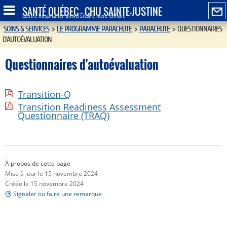
SANTÉ QUÉBEC - CHU SAINTE-JUSTINE
Centre hospitalier universitaire mère-enfant
SOINS & SERVICES
>
LE PROGRAMME PARACHUTE
>
PARACHUTE
>
QUESTIONNAIRES
D'AUTOÉVALUATION
Questionnaires d'autoévaluation
Transition-Q
Transition Readiness Assessment
Questionnaire (TRAQ)
À propos de cette page
Mise à jour le 15 novembre 2024
Créée le 15 novembre 2024
Signaler ou faire une remarque