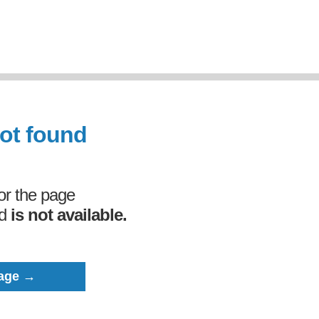
not found
 or the page
ed
is not available.
age →