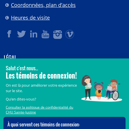
Coordonnées, plan d’accès
Heures de visite
LÉGAL
© 2006-
2026
CHU Sainte-Justine.
Tous droits réservés.
Avis légaux
Confidentialité
Sécurité
Crédits
Accès aux documents des organismes publics