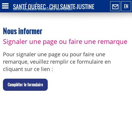
SANTÉ QUÉBEC - CHU SAINTE-JUSTINE
EN
Centre hospitalier universitaire mère-enfant
Nous informer
Signaler une page ou faire une remarque
Pour signaler une page ou pour faire une
remarque, veuillez remplir ce formulaire en
cliquant sur ce lien :
C
ompléter le formulaire