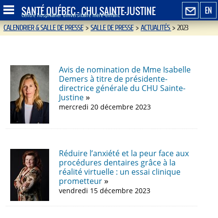
SANTÉ QUÉBEC - CHU SAINTE-JUSTINE
EN
Centre hospitalier universitaire mère-enfant
CALENDRIER & SALLE DE PRESSE
>
SALLE DE PRESSE
>
ACTUALITÉS
>
2023
Avis de nomination de Mme Isabelle
Demers à titre de présidente-
directrice générale du CHU Sainte-
Justine
mercredi 20 décembre 2023
Réduire l’anxiété et la peur face aux
procédures dentaires grâce à la
réalité virtuelle : un essai clinique
prometteur
vendredi 15 décembre 2023