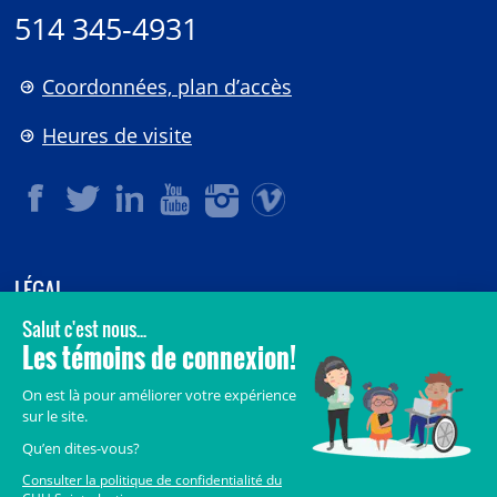
514 345-4931
Coordonnées, plan d’accès
Heures de visite
LÉGAL
© 2006-
2026
CHU Sainte-Justine.
Tous droits réservés.
Avis légaux
Confidentialité
Sécurité
Crédits
Accès aux documents des organismes publics