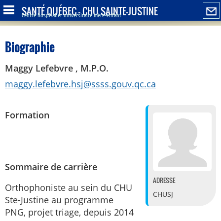
SANTÉ QUÉBEC - CHU SAINTE-JUSTINE
Centre hospitalier universitaire mère-enfant
Biographie
Maggy Lefebvre , M.P.O.
maggy.lefebvre.hsj@ssss.gouv.qc.ca
Formation
Sommaire de carrière
ADRESSE
Orthophoniste au sein du CHU
CHUSJ
Ste-Justine au programme
PNG, projet triage, depuis 2014