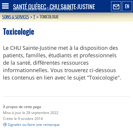
SANTÉ QUÉBEC - CHU SAINTE-JUSTINE
EN
Centre hospitalier universitaire mère-enfant
SOINS & SERVICES
>
T
>
TOXICOLOGIE
Toxicologie
Le CHU Sainte-Justine met à la disposition des
patients, familles, étudiants et professionnels
de la santé, différentes ressources
informationnelles. Vous trouverez ci-dessous
les contenus en lien avec le sujet "Toxicologie".
À propos de cette page
Mise à jour le 28 septembre 2022
Créée le 9 octobre 2014
Signaler ou faire une remarque