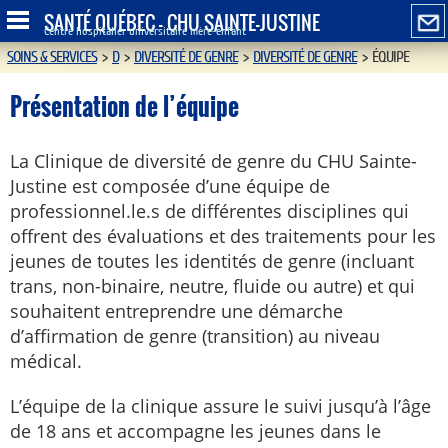
SANTÉ QUÉBEC - CHU SAINTE-JUSTINE
Centre hospitalier universitaire mère-enfant
SOINS & SERVICES
>
D
>
DIVERSITÉ DE GENRE
>
DIVERSITÉ DE GENRE
>
ÉQUIPE
Présentation de l’équipe
La Clinique de diversité de genre du CHU Sainte-
Justine est composée d’une équipe de
professionnel.le.s de différentes disciplines qui
offrent des évaluations et des traitements pour les
jeunes de toutes les identités de genre (incluant
trans, non-binaire, neutre, fluide ou autre) et qui
souhaitent entreprendre une démarche
d’affirmation de genre (transition) au niveau
médical.
L’équipe de la clinique assure le suivi jusqu’à l’âge
de 18 ans et accompagne les jeunes dans le