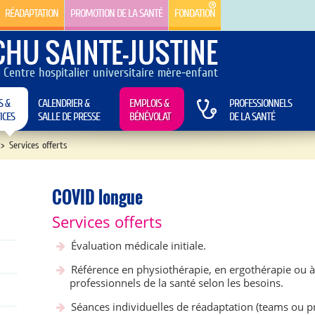
RÉADAPTATION
PROMOTION DE LA SANTÉ
FONDATION
CHU SAINTE-JUSTINE
Centre hospitalier universitaire mère-enfant
S &
CALENDRIER &
EMPLOIS &
PROFESSIONNELS
ICES
SALLE DE PRESSE
BÉNÉVOLAT
DE LA SANTÉ
>
Services offerts
COVID longue
Services offerts
Évaluation médicale initiale.
Référence en physiothérapie, en ergothérapie ou à 
professionnels de la santé selon les besoins.
Séances individuelles de réadaptation (teams ou pré