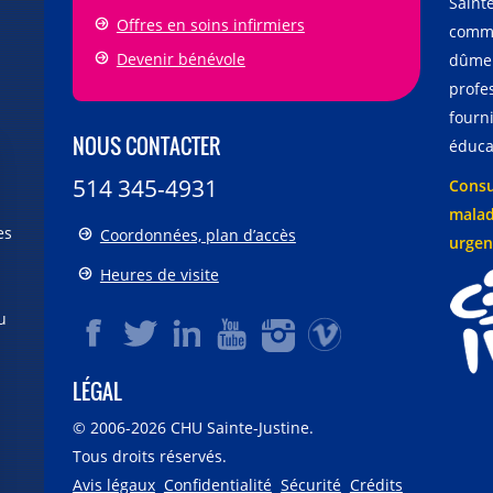
Sainte
Offres en soins infirmiers
comme
Devenir bénévole
dûmen
profe
fourni
NOUS CONTACTER
éducat
514 345-4931
Consu
malad
es
Coordonnées, plan d’accès
urgen
Heures de visite
u
LÉGAL
© 2006-
2026
CHU Sainte-Justine.
Tous droits réservés.
Avis légaux
Confidentialité
Sécurité
Crédits