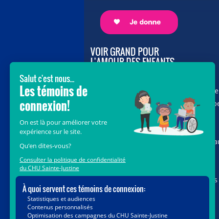
VOIR GRAND POUR
L’AMOUR DES ENFANTS
Avec le soutien de donateurs comme
vous au cœur de la campagne majeure
Voir Grand, nous conduisons les équip
soignantes vers les opportunités de la
science et des nouvelles technologies
pour que chaque enfant, où qu’il soit a
Québec, accède au savoir-faire et au
savoir-être uniques du CHU Sainte-
Justine. Ensemble, unissons nos forces
pour leur avenir.
Merci de voir grand avec nous.