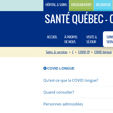
HÔPITAL & SOINS
ENSEIGNEMENT
RECHERCHE
SANTÉ QUÉBEC - 
ACCUEIL
À PROPOS
VISITE &
SOIN
DE NOUS
SÉJOUR
SERV
Soins & services
>
C
>
COVID-19
>
COVID longue
COVID LONGUE
Qu’est-ce que la COVID longue?
Quand consulter?
Personnes admissibles