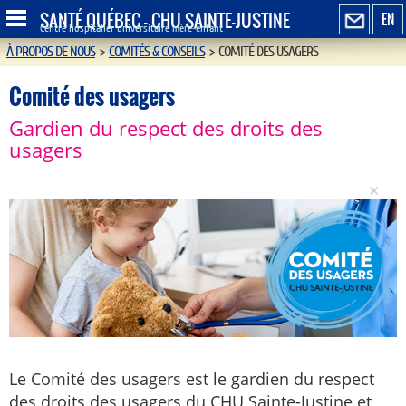
SANTÉ QUÉBEC - CHU SAINTE-JUSTINE
EN
Centre hospitalier universitaire mère-enfant
À PROPOS DE NOUS
>
COMITÉS & CONSEILS
>
COMITÉ DES USAGERS
Comité des usagers
Gardien du respect des droits des
usagers
×
Le Comité des usagers est le gardien du respect
des droits des usagers du CHU Sainte-Justine et