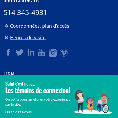
NOUS CONTACTER
514 345-4931
Coordonnées, plan d’accès
Heures de visite
LÉGAL
© 2006-
2026
CHU Sainte-Justine.
Tous droits réservés.
Avis légaux
Confidentialité
Sécurité
Crédits
Accès aux documents des organismes publics