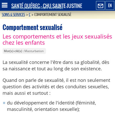
SANTÉ QUÉBEC - CHU SAINTE-JUSTINE
EN
Centre hospitalier universitaire mère-enfant
SOINS & SERVICES
>
C
>
COMPORTEMENT SEXUALISÉ
Comportement sexualisé
Les comportements et les jeux sexualisés
chez les enfants
Mot(s)-clé(s)
Masturbation
La sexualité concerne l'être dans sa globalité, dès
sa naissance et tout au long de son existence.
Quand on parle de sexualité, il est non seulement
question des activités et des conduites sexuelles,
mais aussi et surtout :
du développement de l'identité (féminité,
masculinité, orientation sexuelle);