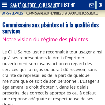
SANTÉ QUÉBEC - CHU SAINTE-JUSTINE
EN
Centre hospitalier universitaire mère-enfant
SOINS & SERVICES
>
COMMISSAIRE AUX PLAINTES ET À LA QUALITÉ DES SERVICES
Commissaire aux plaintes et à la qualité des
services
Notre vision du régime des plaintes
Le CHU Sainte-Justine reconnaît à tout usager ainsi
qu’à ses représentants le droit d’exprimer
ouvertement son insatisfaction en regard des
services qu’il a reçus ou aurait dû recevoir, sans
crainte de représailles de la part de quelque
membre que ce soit de son personnel. L’usager a
également le droit d’obtenir, dans les délais
prescrits, des correctifs appropriés ou, à défaut,
une réponse adéquate et respectueuse de ses
droits.