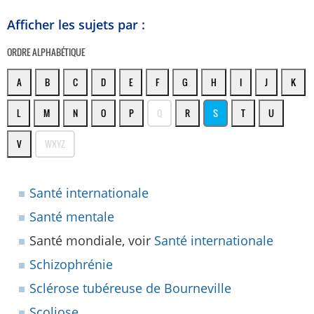
Afficher les sujets par :
ORDRE ALPHABÉTIQUE
A
B
C
D
E
F
G
H
I
J
K
L
M
N
O
P
Q
R
S
T
U
V
WXYZ
Santé internationale
Santé mentale
Santé mondiale, voir
Santé internationale
Schizophrénie
Sclérose tubéreuse de Bourneville
Scoliose