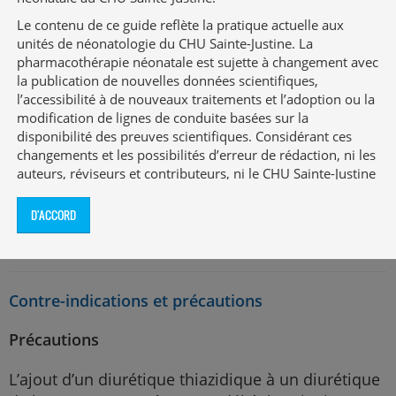
nécrose tissulaire si extravasation (utiliser
Le contenu de ce guide reflète la pratique actuelle aux
l’
hyaluronidase
en cas d’extravasation; voir
unités de néonatologie du CHU Sainte-Justine. La
protocole
en annexe)
pharmacothérapie néonatale est sujette à changement avec
la publication de nouvelles données scientifiques,
l’accessibilité à de nouveaux traitements et l’adoption ou la
Suivi
modification de lignes de conduite basées sur la
disponibilité des preuves scientifiques. Considérant ces
changements et les possibilités d’erreur de rédaction, ni les
Ionogramme, diurèse, poids, tension artérielle, site
auteurs, réviseurs et contributeurs, ni le CHU Sainte-Justine
d’injection (si administration par voie
ne garantissent que l’information contenue au présent
périphérique)
guide soit exacte, complète et exempte d’erreurs.
D'ACCORD
Ce guide a été développé pour les unités de néonatologie
Délai d’action d’environ 15 à 30 minutes
du CHU Sainte-Justine, un hôpital universitaire de soins
tertiaires. Les recommandations qui y figurent peuvent ne
pas convenir à d’autres milieux dont la clientèle, le mode
Contre-indications et précautions
de fonctionnement et les équipements de surveillance
peuvent être différents. Les auteures, les réviseurs et les
Précautions
contributeurs du guide ne pourront en aucun temps être
tenus responsables de conséquences découlant de
L’ajout d’un diurétique thiazidique à un diurétique
l’utilisation de l’information publiée dans cet ouvrage. Les