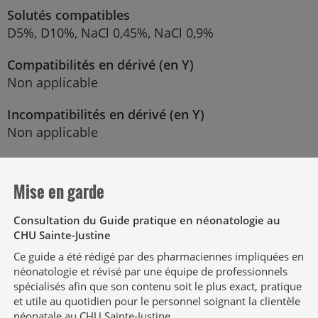
Solutés compatibles
D5%, D10%, NaCl 0,45%,
NaCl 0,9%
Compatibilités en dérivé (en Y)
Non applicable
Incompatibilités en dérivé (en Y)
Non applicable
Alimentation parentérale et lipides en dérivé (en
Y)
Mise en garde
Non applicable
Consultation du Guide pratique en néonatologie au
CHU Sainte-Justine
Effets indésirables
Ce guide a été rédigé par des pharmaciennes impliquées en
néonatologie et révisé par une équipe de professionnels
Hyponatrémie, hypokaliémie, hypochlorémie,
spécialisés afin que son contenu soit le plus exact, pratique
alcalose métabolique, hypomagnésémie,
et utile au quotidien pour le personnel soignant la clientèle
hypercalcémie, hyperglycémie, hypotension,
néonatale au CHU Sainte-Justine.