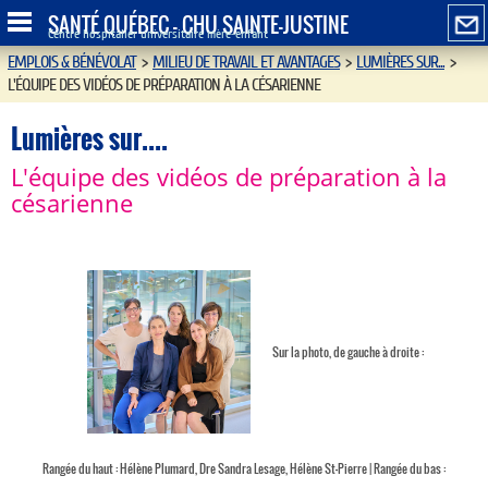
SANTÉ QUÉBEC - CHU SAINTE-JUSTINE
Centre hospitalier universitaire mère-enfant
EMPLOIS & BÉNÉVOLAT
>
MILIEU DE TRAVAIL ET AVANTAGES
>
LUMIÈRES SUR...
>
L'ÉQUIPE DES VIDÉOS DE PRÉPARATION À LA CÉSARIENNE
Lumières sur....
L'équipe des vidéos de préparation à la
césarienne
Sur la photo, de gauche à droite :
Rangée du haut : Hélène Plumard, Dre Sandra Lesage, Hélène St-Pierre | Rangée du bas :